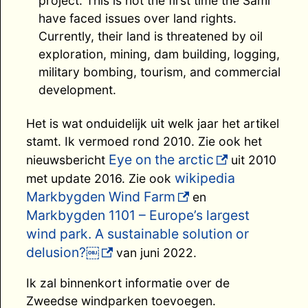
project. This is not the first time the Sami
have faced issues over land rights.
Currently, their land is threatened by oil
exploration, mining, dam building, logging,
military bombing, tourism, and commercial
development.
Het is wat onduidelijk uit welk jaar het artikel
stamt. Ik vermoed rond 2010. Zie ook het
Eye on the arctic
nieuwsbericht
uit 2010
wikipedia
met update 2016. Zie ook
Markbygden Wind Farm
en
Markbygden 1101 – Europe’s largest
wind park. A sustainable solution or
delusion?￼
van juni 2022.
Ik zal binnenkort informatie over de
Zweedse windparken toevoegen.