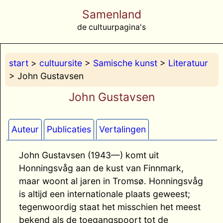
Samenland
de cultuurpagina's
start
>
cultuursite
>
Samische kunst
>
Literatuur
> John Gustavsen
John Gustavsen
Auteur
Publicaties
Vertalingen
John Gustavsen (1943—) komt uit
Honningsvåg aan de kust van Finnmark,
maar woont al jaren in Tromsø. Honningsvåg
is altijd een internationale plaats geweest;
tegenwoordig staat het misschien het meest
bekend als de toegangspoort tot de