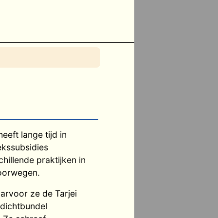
eft lange tijd in
ekssubsidies
illende praktijken in
Noorwegen.
arvoor ze de Tarjei
 dichtbundel