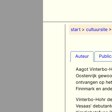
start
>
cultuursite
Auteur
Public
Aagot Vinterbo-Ho
Oostenrijk gewoo
ontvangen op het
Finnmark en ande
Vinterbo-Hohr de
Vesaas' debutant