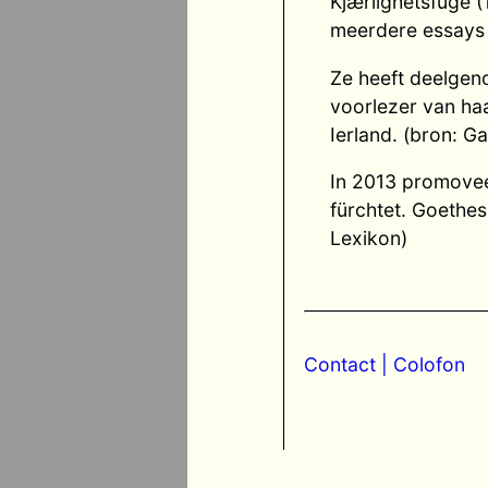
Kjærlighetsfuge (
meerdere essays li
Ze heeft deelgeno
voorlezer van haa
Ierland. (bron: G
In 2013 promovee
fürchtet. Goethe
Lexikon)
Contact
| Colofon