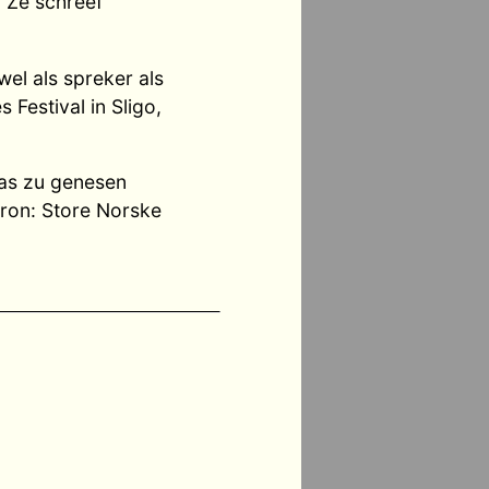
. Ze schreef
el als spreker als
 Festival in Sligo,
das zu genesen
bron: Store Norske