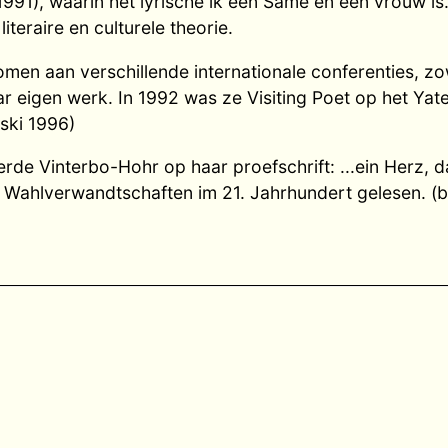
1991), waarin het lyrische ik een Same en een vrouw is
teraire en culturele theorie.
men aan verschillende internationale conferenties, zow
r eigen werk. In 1992 was ze Visiting Poet op het Yates
aski 1996)
rde Vinterbo-Hohr op haar proefschrift: ...ein Herz, 
s Wahlverwandtschaften im 21. Jahrhundert gelesen. (