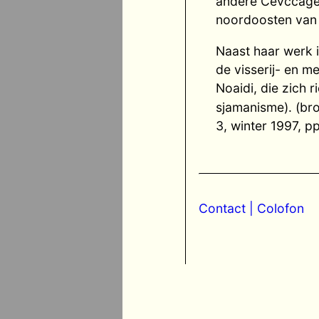
andere Čevččageađ
noordoosten van
Naast haar werk i
de visserij- en m
Noaidi, die zich 
sjamanisme). (bron
3, winter 1997, p
Contact
| Colofon