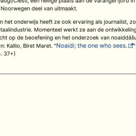
gi/Ciesti, een heilige plaats aan de Varangerfjord in 
 Noorwegen deel van uitmaakt.
n het onderwijs heeft ze ook ervaring als journalist, 
etaalindustrie. Momenteel werkt ze aan de ontwikkeling
richt op de beoefening en het onderzoek van noaiddáš
Noaidi; the one who sees.
: Kallio, Biret Maret. "
"
p. 37+)