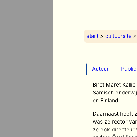
start
>
cultuursite
Auteur
Public
Biret Maret Kalli
Samisch onderwij
en Finland.
Daarnaast heeft 
was ze rector va
ze ook directeur