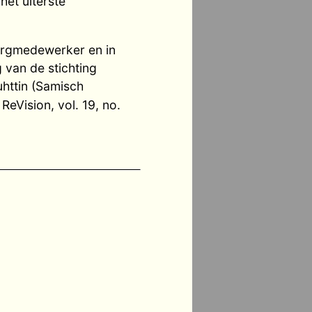
het uiterste
zorgmedewerker en in
 van de stichting
uhttin (Samisch
 ReVision, vol. 19, no.