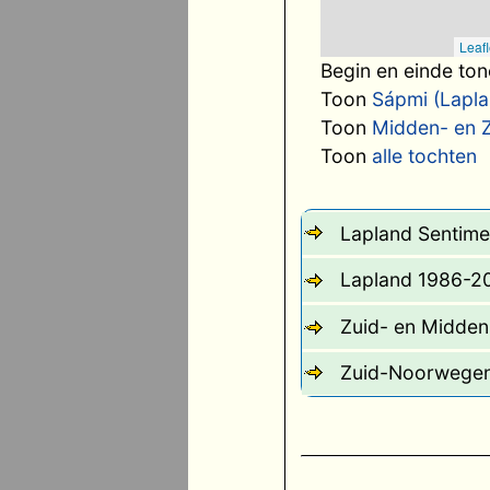
Leafl
Begin en einde to
Toon
Sápmi (Lapla
Toon
Midden- en 
Toon
alle tochten
Lapland Sentime
Lapland 1986-2
Zuid- en Midde
Zuid-Noorwege