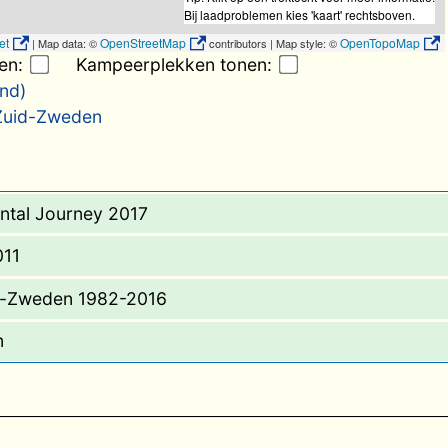
Bij laadproblemen kies 'kaart' rechtsboven.
et
OpenStreetMap
OpenTopoMap
| Map data: ©
contributors | Map style: ©
nen:
Kampeerplekken tonen:
nd)
Zuid-Zweden
ntal Journey 2017
011
n-Zweden 1982-2016
n