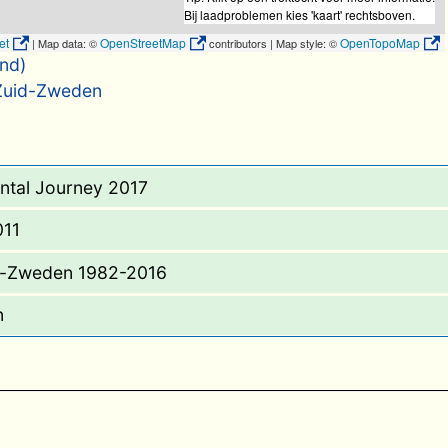
Bij laadproblemen kies 'kaart' rechtsboven.
et
OpenStreetMap
OpenTopoMap
| Map data: ©
contributors | Map style: ©
nd)
Zuid-Zweden
ntal Journey 2017
011
n-Zweden 1982-2016
n